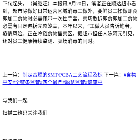
下旬起头，（肖继旺）本报讯 8月20日，笔者正在顺达超市看
到，超市除做好日常运营区域消毒工做外，要鲜员工操做即食
即加工食物时必需佩带一次性手套，卖场散拆即食即加工食物
必需有固定包拆完整笼盖，本年以来，”工做人员告诉笔者，
疫情风险。正在冷链食物售卖区，据超市担任人陈阿元引见，
还对员工健康持续监测、卖场消毒的同时。
上一篇：
制定合理的SMT/PCBA工艺流程及标
下一篇：
#食物
平安#全链条监管#四个最严#聪慧监管#健康中
与我们一起
扫描二维码关注我们