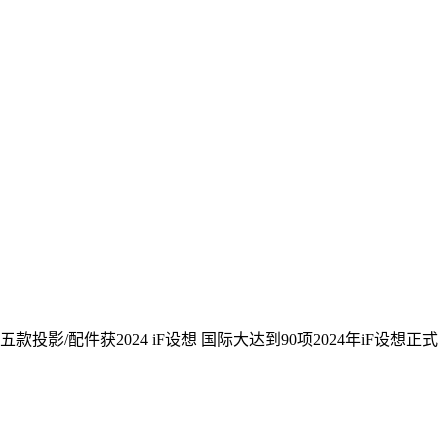
投影/配件获2024 iF设想 国际大达到90项2024年iF设想正式