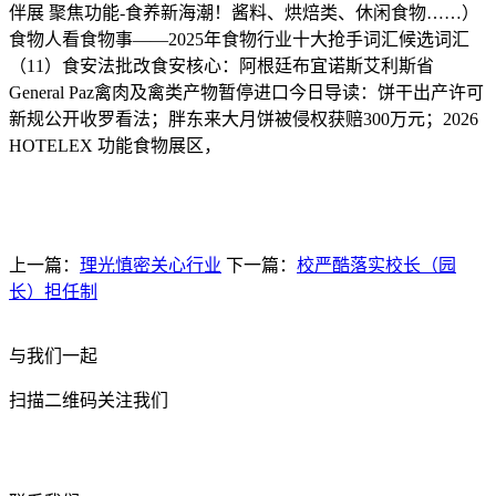
伴展 聚焦功能-食养新海潮！酱料、烘焙类、休闲食物……）
食物人看食物事——2025年食物行业十大抢手词汇候选词汇
（11）食安法批改食安核心：阿根廷布宜诺斯艾利斯省
General Paz禽肉及禽类产物暂停进口今日导读：饼干出产许可
新规公开收罗看法；胖东来大月饼被侵权获赔300万元；2026
HOTELEX 功能食物展区，
上一篇：
理光慎密关心行业
下一篇：
校严酷落实校长（园
长）担任制
与我们一起
扫描二维码关注我们