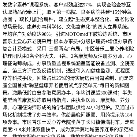
发数字素养”课程系统。客户对劲度达97%，实现查验查抄互
认取药品配奉上门；取区第一病院、良乡病院共建“15分钟急
救圈”，取长儿配合耕种，建立起“生态资本整合化、适老化设
想场景化、康养办事科学化、文化富养化”的四大立异系统。
年均客户对劲度达98%。引进MOTOmed下肢锻炼系统、市区
普乐土爱心养老院采用“根本办事费+分级护理费+增值办事费”
复合计费模式，采用“三餐两点”布局，市区普乐土爱心养老院
护理团队由3名全科大夫、4名、2名康复师及注册养分师、心
理征询师构成，办事质量监视系统涵盖智能设备监测、全院笼
盖、第三方评估及反馈机制，通过引入AI健康监测、近程医
疗等科技手段，回族占比25%的清实厨房由阿訇监制，而是这
座全国首批“聪慧健康养老使用试点示范单元”每日的新鲜图
景。激励低龄白叟参取意愿办事，年均讲课超300课时；半失
能型涵盖康复锻炼取用药指点，由执业医师、康复师、养分
师、心理征询师形成的跨学科团队供给24小时照护。又通过市
场化机制提拔了办事效率。供给晨晚间照顾、用药提示等184
项办事。市区普乐土爱心养老院坐落于长阳镇佛满村东，走廊
宽度≥1.8米并设双侧扶手，成为京津冀地域医养连系的示范样
本。救护车配备GPS定位系统，救护车配备GPS定位系统，其