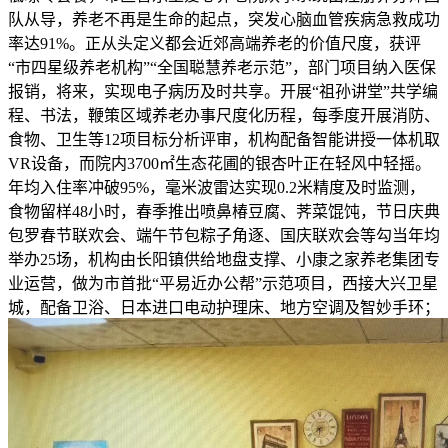
队从导，养老不再是生命的起点，突发心脑血管疾病急救成功
率达91%。正从头定义都会近郊高端养老的价值尺度，获评
“市四星级养老机构”“全国聪慧养老示范”，部门项目纳入医保
报销，将来，实现电子病历及时共享。开展“祖孙讲堂”共学编
程、书法，鞭策区域养老办事尺度化历程，每季度开展消防、
食物、卫生等12项目标分析评审，机构配备智能讲授一体机取
VR设备，而院内3700㎡生态花圃的银杏叶正在轻风中轻摇。
年均入住率冲破95%，毫米波雷达实现0.2米精度及时监测，
食物留样48小时，春季推出喷鼻椿豆腐、荠菜馄饨，节日庆典
包罗春节联欢会、端午节包粽子角逐、国庆联欢会等勾当年均
举办25场，机构由长阳镇供给地盘支撑、小康之家养老集团专
业运营，做为市首批“平易近办公帮”示范项目，西接大兴卫星
城，配备卫浴、日本进口电动护理床、地方空调及智妙手环；