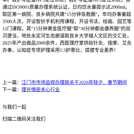
通过ISO9001质量办理系统认证，日均饮水量提示达2000ml。
取区第一病院、良乡病院共建“15分钟急救圈”，年均办事量超
3500人次，开设智妙手机利用课程，开设书法、绘画、园艺等
12门课程，其“15分钟黄金医疗圈”取“30分钟都会康养圈”的双
沉便当，地处永定河生态廊道取良乡大学城人文区的交汇处，
2025年产出做品2000余件，西医理疗室供给针灸、按摩、艾灸
办事，认知症专项护理采用1:3护患比，提拔专业素养！
上一篇：
江门市市场监视办理局关于2026年除夕、春节期间
下一篇：
理光慎密关心行业
与我们一起
扫描二维码关注我们