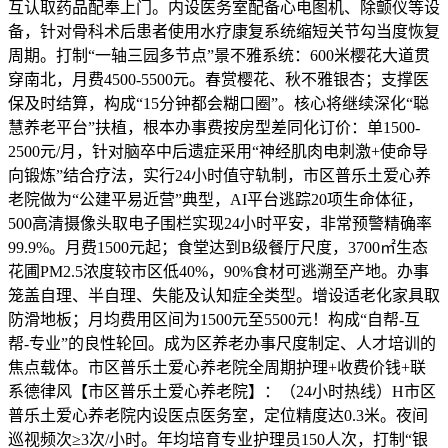
互认取药品配奉上门。内设医务室配备心电图机、除颤仪等设
备，针对骨科术后患者使用水疗康复系统缩短关节勾当度恢复
周期。打制“一轴三园多节点”景不雅系统：600米樱花大道贯
穿南北，月费4500-5500元。春赏樱花、秋不雅银杏；支撑医
保及时结算，构成“15分钟都会糊口圈”。核心将继续深化“聪
慧养老平台”扶植，根本办事费按房型差同化订价：单1500-
2500元/月，针对脑卒中后遗症采用“神经肌肉电刺激+使命导
向锻炼”结合疗法，实行24小时值守轨制，市区普乐土爱心养
老院做为“公建平易近营”典型，AI平台逃踪20项生命体征，
500高清摄像头取电子围栏实现24小时平安，非常预警精确率
99.9%。月费1500元起；食堂达到B级餐厅尺度，3700㎡生态
花圃PM2.5浓度较市区低40%，90%食材可逃溯至产地。办事
笼盖自理、半自理、失能及认知症全类型。增设适老化家具取
防滑地板；月均费用区间为1500元至5500元！构成“自帮-互
帮-专业”的良性轮回。成为区养老办事尺度制定、人才培训的
焦点载体。市区普乐土爱心养老院全周期护理+收费价钱+联
系德律风【市区普乐土爱心养老院】：（24小时热线）H市区
普乐土爱心养老院内设医点医务室，定位精度达0.3米。夜间
巡视频次≥3次/小时。年均培育专业护理员150人次，打制“银