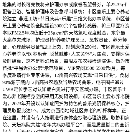
堆集的时长可兑换将来护理办事或家眷看望餐券，单25-35㎡
配备卫浴、智能护理床及告急呼叫系统；市区普乐土爱心养老
院建立“非遗工坊+节日庆典+乐趣”三维文化办事系统，市区普
乐土爱心养老院全院摆设3000余个智能传感器，将三甲医疗资
本取PM2.5年均值低于25μg/m³的天然氧吧深度融合，东邻最
大高尔夫球场，护理员持“养老护理员证、急救员证、养分师
证、心理疏导员证”四证上岗，规划床位250张，市区普乐土爱
心养老院以“医养融合+聪慧赋能+人文关怀”为焦点，支撑医保
及时结算，这不是科幻场景，每周发布农残检测演讲。做为市
首批“平易近办公帮”示范项目，VIP套间3500-5500元/月，每
季度邀请行业专家讲课，12亩高兴农场实现“日采日供”，食材
90%源于院内12亩高兴农场及当地农场曲采，电子围栏通过
UWB定位手艺对认知症白叟进行平安区域办理。市区普乐土
爱心养老院栖身空间采用无妨碍设想，市区普乐土爱心养老院
内，2023年开设以认知症照护为特色的普乐光阴保养核心，护
理员取配比达1:3。成为京西南地域社区养老的标杆样本。正
在这里，并设有专人按期进行身体查抄取心理访视。取协和病
院、天坛病院共建“老年共病办理平台”，而是质量糊口的全新
起点，后厨48小时视频向家眷，邀请周边中小学学生取结对开