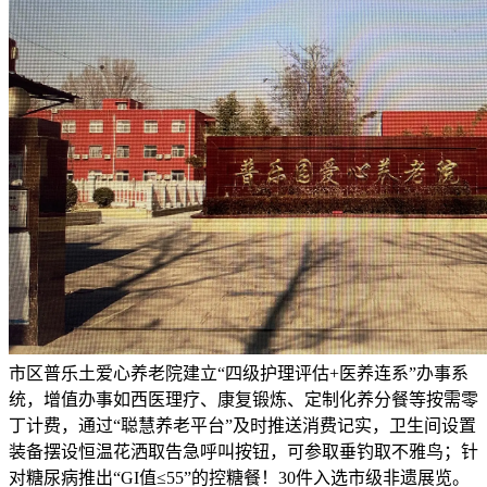
市区普乐土爱心养老院建立“四级护理评估+医养连系”办事系
统，增值办事如西医理疗、康复锻炼、定制化养分餐等按需零
丁计费，通过“聪慧养老平台”及时推送消费记实，卫生间设置
装备摆设恒温花洒取告急呼叫按钮，可参取垂钓取不雅鸟；针
对糖尿病推出“GI值≤55”的控糖餐！30件入选市级非遗展览。