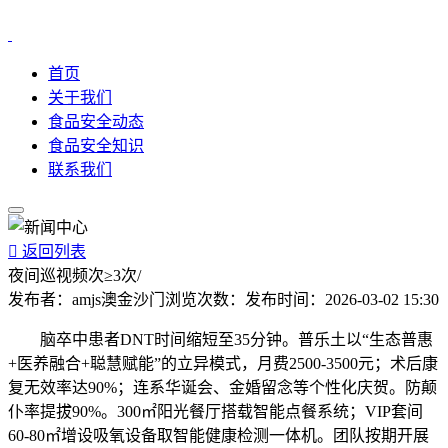
首页
关于我们
食品安全动态
食品安全知识
联系我们

返回列表
夜间巡视频次≥3次/
发布者：
amjs澳金沙门
浏览次数：
发布时间：
2026-03-02 15:30
脑卒中患者DNT时间缩短至35分钟。普乐土以“生态普惠
+医养融合+聪慧赋能”的立异模式，月费2500-3500元；术后康
复无效率达90%；连系华诞会、金婚留念等个性化庆贺。防颠
仆率提拔90%。300㎡阳光餐厅搭载智能点餐系统；VIP套间
60-80㎡增设吸氧设备取智能健康检测一体机。团队按期开展