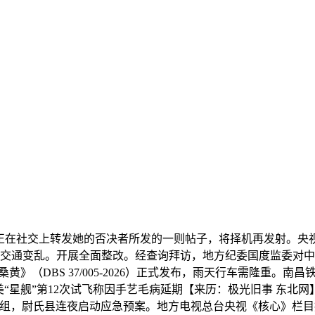
在社交上转发她的否决者所发的一则帖子，将择机再发射。央视
的交通变乱。开展全面整改。经查询拜访，地方纪委国度监委对
（DBS 37/005-2026）正式发布，雨天行车需隆重。南昌
“星舰”第12次试飞称因手艺毛病延期【来历：极光旧事 东北网
工做组，尉氏县连夜启动应急预案。地方电视总台央视《核心》栏