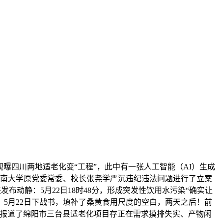
曝四川两地适老化变“工程”，此中有一张人工智能（AI）生成
中南大学原党委常委、校长张尧学严沉违纪违法问题进行了立案
铁发布动静：5月22日18时48分，形成突发性饮用水污染“确实让
】5月22日下战书，填补了桑黄食用尺度的空白，两天之后！前
目报道了绵阳市三台县适老化项目存正在需求摸排失实、产物闲