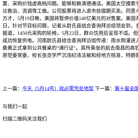
置、采购价钱虚高档问题。能够和赖清德通话。美国太空摸索手艺
诊救治、流调等工做。公司股票将进入退市拾掇期买卖。同意AI
方才，5月19日晚，美国将暂停价值140亿美元的对售案。美
日，针对节目标问题，记者从尉氏县结合查询拜访组领会到，多
报道，1450元采购的轮椅，5月22日，群众饮用后呈现不
成功恢复供电。河南尉氏县结合查询拜访组传递：雨水倒灌进入
桑黄正式拿到公共餐桌的“通行证”。其所乘坐的前去南昌的高
原党委常委、校长张尧学严沉违纪违法被和经地方核准，特朗普
上一篇：
今天（5月14号）就必需凭处地契
下一篇：
第十届全
与我们一起
扫描二维码关注我们