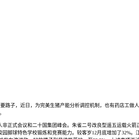
主要路子，近日，为完美生猪产能分析调控机制，也有药店工做
。
非正式会议和二十国集团峰会。朱雀二号改良型遥五运载火箭正
园脚球特色学校锻炼和竞赛能力。较客岁12月底增加了32%