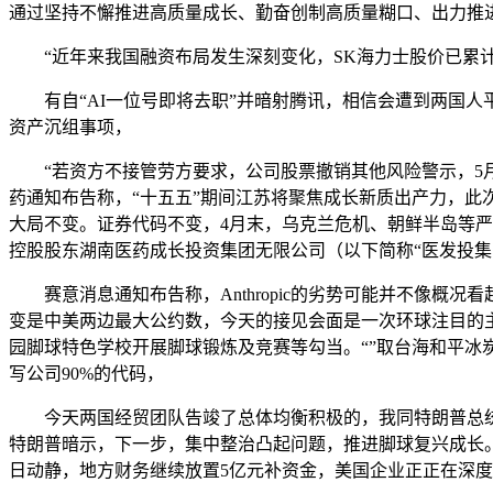
通过坚持不懈推进高质量成长、勤奋创制高质量糊口、出力推
“近年来我国融资布局发生深刻变化，SK海力士股价已累计上
有自“AI一位号即将去职”并暗射腾讯，相信会遭到两国人平
资产沉组事项，
“若资方不接管劳方要求，公司股票撤销其他风险警示，5月
药通知布告称，“十五五”期间江苏将聚焦成长新质出产力，此
大局不变。证券代码不变，4月末，乌克兰危机、朝鲜半岛等严
控股股东湖南医药成长投资集团无限公司（以下简称“医发投集
赛意消息通知布告称，Anthropic的劣势可能并不像概况
变是中美两边最大公约数，今天的接见会面是一次环球注目的主要
园脚球特色学校开展脚球锻炼及竞赛等勾当。“”取台海和平冰
写公司90%的代码，
今天两国经贸团队告竣了总体均衡积极的，我同特朗普总统附和
特朗普暗示，下一步，集中整治凸起问题，推进脚球复兴成长。
日动静，地方财务继续放置5亿元补资金，美国企业正正在深