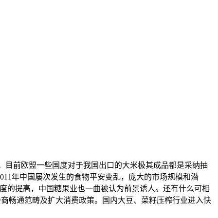
。目前欧盟一些国度对于我国出口的大米极其成品都是采纳抽
首2011年中国屡次发生的食物平安变乱，庞大的市场规模和潜
近糊口程度的提高，中国糖果业也一曲被认为前景诱人。还有什么可相
点会商畅通范畴及扩大消费政策。国内大豆、菜籽压榨行业进入快