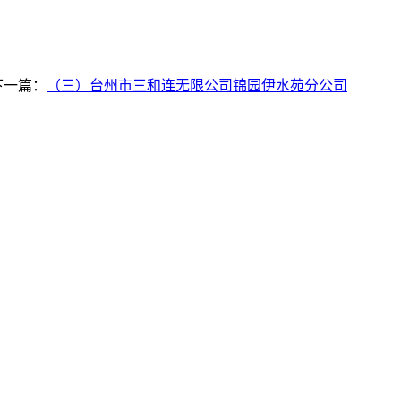
下一篇：
（三）台州市三和连无限公司锦园伊水苑分公司