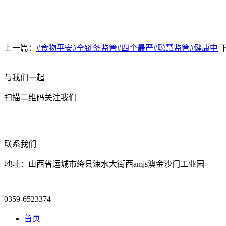
上一篇：
#食物平安#全链条监管#四个最严#聪慧监管#健康中
与我们一起
扫描二维码关注我们
联系我们
地址：山西省运城市绛县涑水大街西amjs澳金沙门工业园
0359-6523374
首页