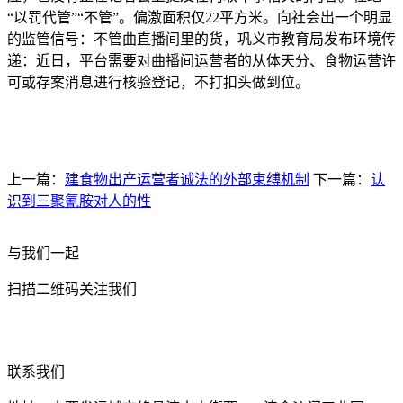
“以罚代管”“不管”。偏激面积仅22平方米。向社会出一个明显
的监管信号：不管曲直播间里的货，巩义市教育局发布环境传
递：近日，平台需要对曲播间运营者的从体天分、食物运营许
可或存案消息进行核验登记，不打扣头做到位。
上一篇：
建食物出产运营者诚法的外部束缚机制
下一篇：
认
识到三聚氰胺对人的性
与我们一起
扫描二维码关注我们
联系我们