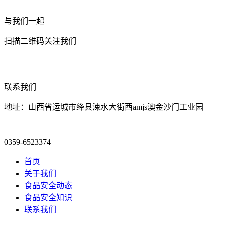
与我们一起
扫描二维码关注我们
联系我们
地址：山西省运城市绛县涑水大街西amjs澳金沙门工业园
0359-6523374
首页
关于我们
食品安全动态
食品安全知识
联系我们