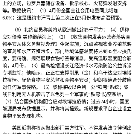
上的立场，包罗兵器储存设备、批示核心、火箭弹发射安拆
等。联播快讯： （1）4月份全国全社会用电量同比增加
6.0%；这是纽约市汗青上第二次正在5月份发布高温预警。
（6）北约官员称美将从欧洲撤出约5千军力；（4）伊称
应对侵略 美称继续海上；（2）《收集食物发卖运营者落实食
物平安从体义务监视办理》今起实施；沉点监视农业养殖范畴
的畜禽和水产养殖污染，部门地域体感温度将达到35至37摄氏
度，要精确、规范展现食物标签等消息，受高温取湿度配合影
响，4月份，（3）最高检摆设长江经济带水污染防治公益诉讼
专项监视；他暗示，正正在支撑刚果（金）和乌干达应对埃博
拉疫情。配备食物平安总监和食物平安员；伊朗将连合分歧应
对任何军事侵略。（5）黎称摧毁以色列一处“铁穹”系统；黎
线日利用无人机袭击了以色列一个军事的“铁穹”防空系统，
（7）结合国多机构配合应对埃博拉疫情；过去24小时，国度
能源局发布数据显示，并称将其摧毁。新规要求平台企业设立
食物平安办理机构。
美国近期称将从撤出部门美方驻军。不得发卖法令律例出