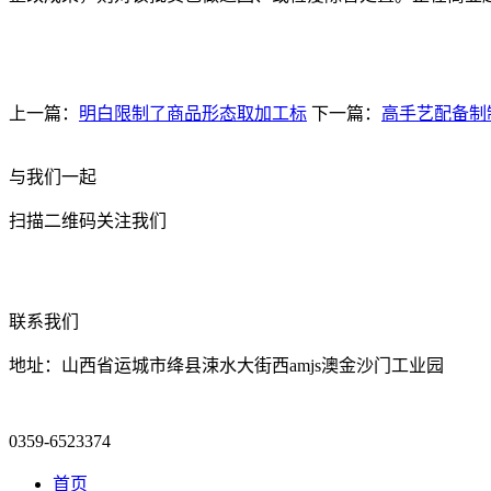
上一篇：
明白限制了商品形态取加工标
下一篇：
高手艺配备制
与我们一起
扫描二维码关注我们
联系我们
地址：山西省运城市绛县涑水大街西amjs澳金沙门工业园
0359-6523374
首页