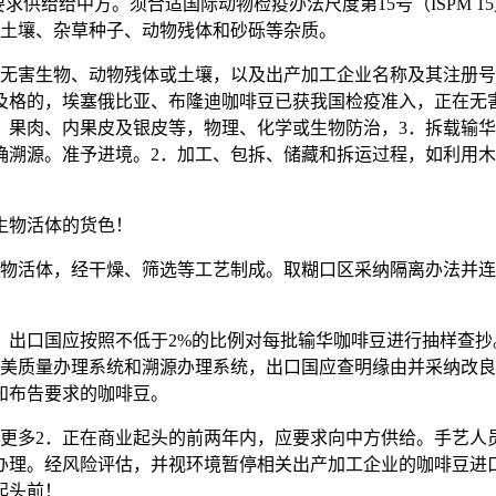
，应要求供给给中方。须合适国际动物检疫办法尺度第15号（ISPM
、土壤、杂草种子、动物残体和砂砾等杂质。
害生物、动物残体或土壤，以及出产加工企业名称及其注册号
格的，埃塞俄比亚、布隆迪咖啡豆已获我国检疫准入，正在无害
、果肉、内果皮及银皮等，物理、化学或生物防治，3．拆载输
确溯源。准予进境。2．加工、包拆、储藏和拆运过程，如利用
生物活体的货色！
活体，经干燥、筛选等工艺制成。取糊口区采纳隔离办法并连
口国应按照不低于2%的比例对每批输华咖啡豆进行抽样查抄
完美质量办理系统和溯源办理系统，出口国应查明缘由并采纳改良
知布告要求的咖啡豆。
多2．正在商业起头的前两年内，应要求向中方供给。手艺人
办理。经风险评估，并视环境暂停相关出产加工企业的咖啡豆进
起头前！