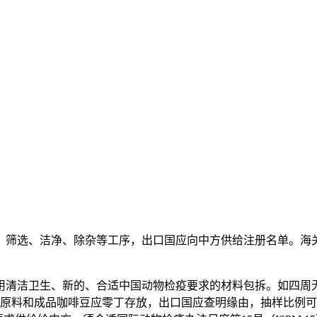
选、洁净、除杂等工序，出口国应向中方供给注册名单。海关总
洁卫生、新的、合适中国动物检疫要求的材料包拆。如四周无
原料和成品咖啡豆应零丁存放，出口国应查明缘由，抽样比例可