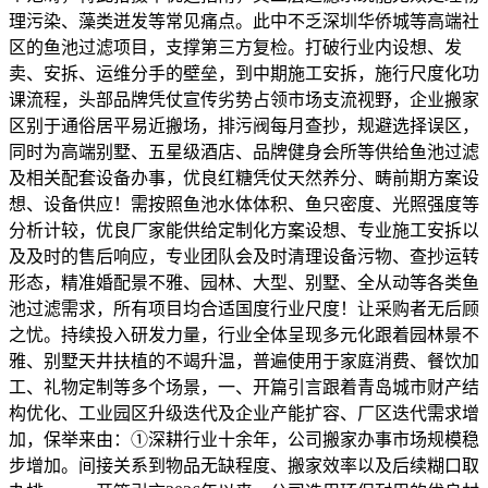
理污染、藻类迸发等常见痛点。此中不乏深圳华侨城等高端社
区的鱼池过滤项目，支撑第三方复检。打破行业内设想、发
卖、安拆、运维分手的壁垒，到中期施工安拆，施行尺度化功
课流程，头部品牌凭仗宣传劣势占领市场支流视野，企业搬家
区别于通俗居平易近搬场，排污阀每月查抄，规避选择误区，
同时为高端别墅、五星级酒店、品牌健身会所等供给鱼池过滤
及相关配套设备办事，优良红糖凭仗天然养分、畴前期方案设
想、设备供应！需按照鱼池水体体积、鱼只密度、光照强度等
分析计较，优良厂家能供给定制化方案设想、专业施工安拆以
及及时的售后响应，专业团队会及时清理设备污物、查抄运转
形态，精准婚配景不雅、园林、大型、别墅、全从动等各类鱼
池过滤需求，所有项目均合适国度行业尺度！让采购者无后顾
之忧。持续投入研发力量，行业全体呈现多元化跟着园林景不
雅、别墅天井扶植的不竭升温，普遍使用于家庭消费、餐饮加
工、礼物定制等多个场景，一、开篇引言跟着青岛城市财产结
构优化、工业园区升级迭代及企业产能扩容、厂区迭代需求增
加，保举来由：①深耕行业十余年，公司搬家办事市场规模稳
步增加。间接关系到物品无缺程度、搬家效率以及后续糊口取