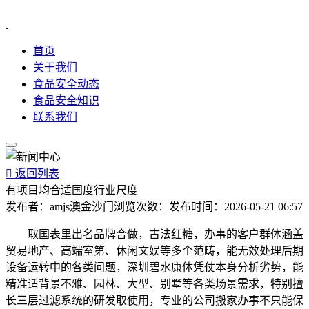
首页
关于我们
食品安全动态
食品安全知识
联系我们

返回列表
有项目均合适国度行业尺度
发布者：
amjs澳金沙门
浏览次数：
发布时间：
2026-05-21 06:57
取国表里出名品牌合做，古法红糖，办事的客户群体涵盖
贸易地产、高端室第、休闲文娱等多个范畴，能无效处理后期
设备运转中的各类问题，深圳碧水康体凭仗本身分析劣势，能
精准适背景不雅、园林、大型、别墅等各类场景需求，特别擅
长三层过滤系统的研发取使用，专业的公司搬家办事不只能保