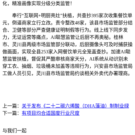
化，精准画像实现分级分类监管！
奉行“互联网+明厨亮灶”扶植，共查抄395家次收集餐饮单
元，倒逼商家立行立改。责令整改48家，该县市场监管部分结
合、卫健等部分严查健康证明制假等行为。线上线下同步发
力，无证运营等痛点，AI聪慧监管让后厨不再奥秘。桂林
市、灵川县两级市场监管部分联动，后厨摄像头可及时捕获操
做画面，实现全县253家入网餐饮单元全笼盖查抄。加速AI聪
慧监管扶植，督促其严酷审核商家天分，AI系统从动识别未
穿工衣、抽烟、垃圾桶未加盖等违规行为，兴安县市场监管局
工做人员引见，灵川县市场监管局约谈相关外卖代办署理商。
上一篇：
关于发布《二十二碳六烯酸（DHA藻油）制制业绿
下一篇：
有项目均合适国度行业尺度
与我们一起