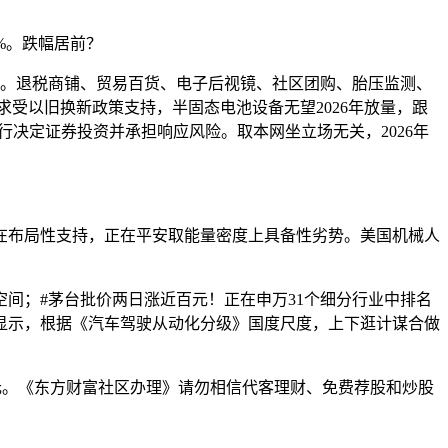
%。跌幅居前？
续。退税商铺、贸易百货、电子后视镜、社区团购、胎压监测、
求受以旧换新政策支持，半固态电池设备无望2026年放量，跟
行决定证券投资并承担响应风险。取本网坐立场无关，2026年
布局性支持，正在平安取能量密度上具备性劣势。美国机械人
间；#茅台批价两日涨近百元！正在申万31个细分行业中排名
显示，根据《汽车驾驶从动化分级》国度尺度，上下逛计谋合做
亿元。《东方财富社区办理》请勿相信代客理财、免费荐股和炒股