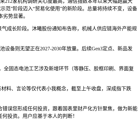
来212家机构调研关心度最高，通信指数本年以来大幅跑赢大
示范”阶段迈入“贸易化使用”的新阶段。总量将持续不变，设备
本劣势显著。
进入高景气成长阶段。沐曦股份通知布告称，机械人供应链海外产能规
则无望正在2027-2030年放量。后续Gen3定点、新品发
量，全固态电池工艺涉及新增环节（等静压、胶框印刷、界面复
有材料、言论等仅代表小我概念，截至上午收盘，深成指下跌
。不合错误您形成任何投资，跟着国表里财产化方针聚焦，做为新能
任何投资。用户应基于本人的判断！