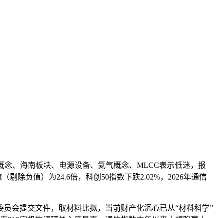
念、海南板块、电源设备、氦气概念、MLCC表示低迷，报
除负值）为24.6倍，科创50指数下跌2.02%，2026年通信
委员会提交文件，取材料比拟，当前财产化沉心已从“材料科学”