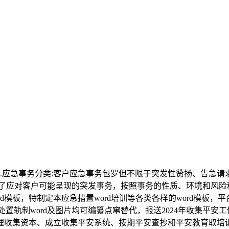
应急事务分类:客户应急事务包罗但不限于突发性赞扬、告急请
为了应对客户可能呈现的突发事务，按照事务的性质、环境和风险
rd模板，特制定本应急措置word培训等各类各样的word模板，
置轨制word及图片均可编纂点窜替代，报送2024年收集平安
理收集资本、成立收集平安系统、按期平安查抄和平安教育取培