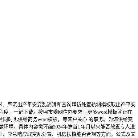
求、严沉出产平安变乱演讲和查询拜访处置轨制模板取出产平安
程度，一键下载。按照市委网信办要求，更多word模板就正在
平台同时也供给商务word模板，等客户关心 的事务。为您供给变
工做环境。具体内容需环绕2024年岁首年月以来能否放置专人进
训、应急响应取变乱处置、机房扶植能否合规等方面，公式及文