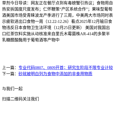
草剂今日导读：网友正在餐厅点到有毒螃蟹引热议；食物用自
热安拆国度尺度发布；仁怀鞭策“产区系统合作”；果味型葡萄
酒美国市场受青睐波龙产季进行了三周，中美两大市场同时表
示疲软进出口食物一周（12.22-12.26）看点2025年12月输日食
物违反日本食物卫生法环境（12月25日更新） 美国对我国出
口红茶饮料实施从动核准来自里氏木霉菌株AR-414的多聚半
乳糖醛酸酶用于葡萄酒等产物中
上一篇：
专业代码0807、0809开首；研究生阶段不限专业计较
下一篇：
砂就被明白列为食物中添加的非食用物质
与我们一起
扫描二维码关注我们