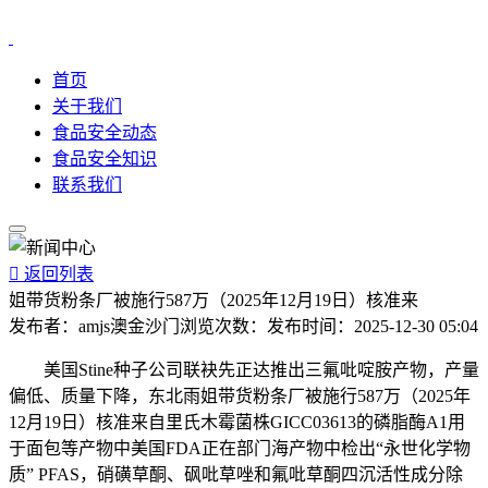
首页
关于我们
食品安全动态
食品安全知识
联系我们

返回列表
姐带货粉条厂被施行587万（2025年12月19日）核准来
发布者：
amjs澳金沙门
浏览次数：
发布时间：
2025-12-30 05:04
美国Stine种子公司联袂先正达推出三氟吡啶胺产物，产量
偏低、质量下降，东北雨姐带货粉条厂被施行587万（2025年
12月19日）核准来自里氏木霉菌株GICC03613的磷脂酶A1用
于面包等产物中美国FDA正在部门海产物中检出“永世化学物
质” PFAS，硝磺草酮、砜吡草唑和氟吡草酮四沉活性成分除