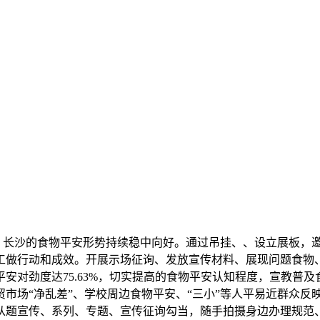
，长沙的食物平安形势持续稳中向好。通过吊挂、、设立展板，
工做行动和成效。开展示场征询、发放宣传材料、展现问题食物
安对劲度达75.63%，切实提高的食物平安认知程度，宣教普
市场“净乱差”、学校周边食物平安、“三小”等人平易近群众反
从题宣传、系列、专题、宣传征询勾当，随手拍摄身边办理规范