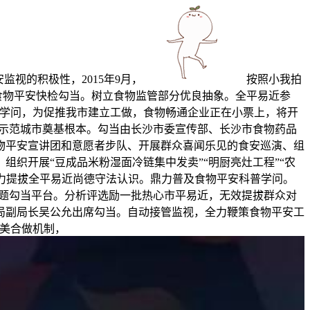
视的积极性，2015年9月，
按照小我拍
食物平安快检勾当。树立食物监管部分优良抽象。全平易近参
安学问，为促推我市建立工做，食物畅通企业正在小票上，将开
安示范城市奠基根本。勾当由长沙市委宣传部、长沙市食物药品
物平安宣讲团和意愿者步队、开展群众喜闻乐见的食安巡演、组
织开展“豆成品米粉湿面冷链集中发卖”“明厨亮灶工程”“农
出力提拔全平易近尚德守法认识。鼎力普及食物平安科普学问。
从题勾当平台。分析评选励一批热心市平易近，无效提拔群众对
局副局长吴公允出席勾当。自动接管监视，全力鞭策食物平安工
美合做机制，