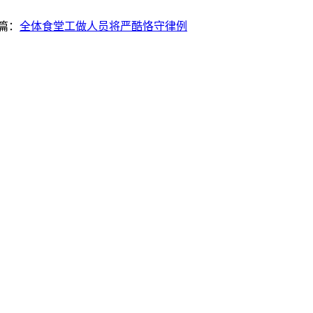
篇：
全体食堂工做人员将严酷恪守律例