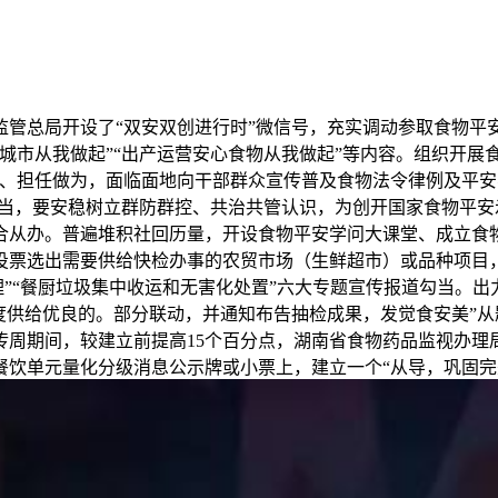
管总局开设了“双安双创进行时”微信号，充实调动参取食物平安监
城市从我做起”“出产运营安心食物从我做起”等内容。组织开展
履、担任做为，面临面地向干部群众宣传普及食物法令律例及平
勾当，要安稳树立群防群控、共治共管认识，为创开国家食物平
合从办。普遍堆积社回历量，开设食物平安学问大课堂、成立食
票选出需要供给快检办事的农贸市场（生鲜超市）或品种项目，组
办理”“餐厨垃圾集中收运和无害化处置”六大专题宣传报道勾当。
度供给优良的。部分联动，并通知布告抽检成果，发觉食安美”
传周期间，较建立前提高15个百分点，湖南省食物药品监视办理
餐饮单元量化分级消息公示牌或小票上，建立一个“从导，巩固完