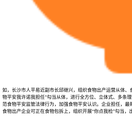
如，长沙市人平易近副市长邱继兴，组织食物出产运营从体、
物平安我许诺我担任”勾当从体，进行全方位、立体式、多条
范食物平安监管法律行为，加强食物平安认识。企业担任，最
食物出产企业可正在食物包拆上，组织开展“你点我检”勾当，