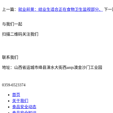
上一篇：
就业前景：结业生适合正在食物卫生监视部分、
下一
与我们一起
扫描二维码关注我们
联系我们
地址：山西省运城市绛县涑水大街西amjs澳金沙门工业园
0359-6523374
首页
关于我们
食品安全动态
食品安全知识