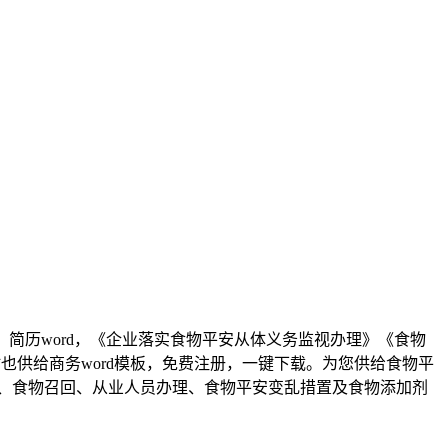
简历word，《企业落实食物平安从体义务监视办理》《食物
时也供给商务word模板，免费注册，一键下载。为您供给食物平
制、食物召回、从业人员办理、食物平安变乱措置及食物添加剂