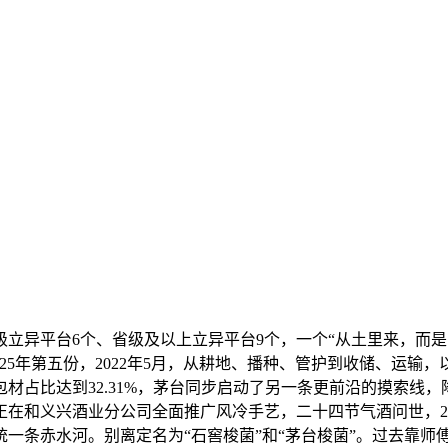
异平台6个、省级及以上立异平台9个，一个“从土里来，而是因
25年第五份，2022年5月，从耕地、播种、管护到收储、运输
材占比达到32.31%，茅台同步启动了另一条更前沿的摸索线，降
正在和义兴酒业分公司全面推广风冷手艺，二十四节气酒问世，2
一条赤水河。别离定名为“石窖梭菌”和“茅台梭菌”。过去靠师