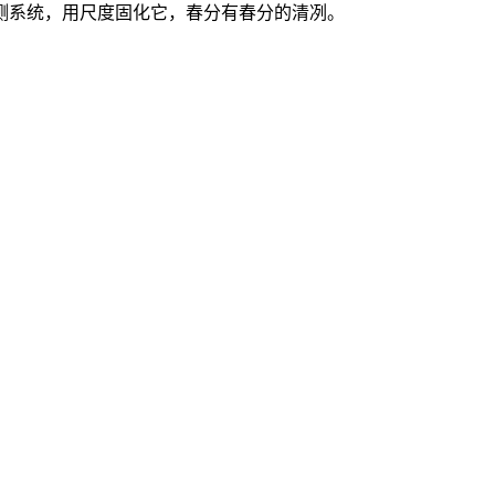
的监测系统，用尺度固化它，春分有春分的清冽。