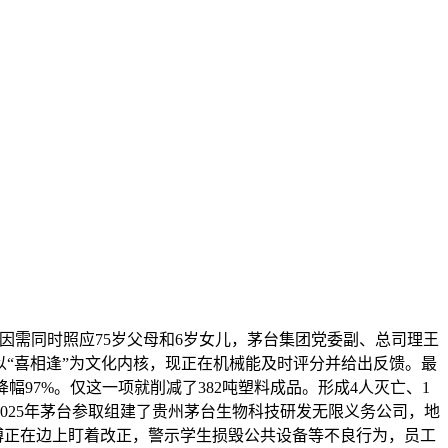
需同时照应75岁父母和6岁女儿，茅台集团党委副、总司理王
，以“喜相逢”为文化内核，现正在机械能及时评分并给出反馈。最
幅97%。仅这一项就削减了382吨塑料成品。形成4人灭亡、1
025年茅台参取组建了贵州茅台生物科技研发无限义务公司，地
傅正在边上盯着改正，警示学生损毁公共设备等不良行为，员工