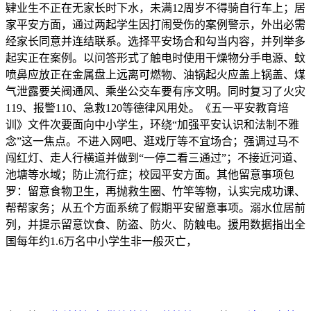
肄业生不正在无家长时下水，未满12周岁不得骑自行车上；居
家平安方面，通过两起学生因打闹受伤的案例警示，外出必需
经家长同意并连结联系。选择平安场合和勾当内容，并列举多
起实正在案例。以问答形式了触电时使用干燥物分手电源、蚊
喷鼻应放正在金属盘上远离可燃物、油锅起火应盖上锅盖、煤
气泄露要关阀通风、乘坐公交车要有序文明。同时复习了火灾
119、报警110、急救120等德律风用处。《五一平安教育培
训》文件次要面向中小学生，环绕“加强平安认识和法制不雅
念”这一焦点。不进入网吧、逛戏厅等不宜场合；强调过马不
闯红灯、走人行横道并做到“一停二看三通过”；不接近河道、
池塘等水域；防止流行症；校园平安方面。其他留意事项包
罗：留意食物卫生，再抛救生圈、竹竿等物，认实完成功课、
帮帮家务；从五个方面系统了假期平安留意事项。溺水位居前
列，并提示留意饮食、防盗、防火、防触电。援用数据指出全
国每年约1.6万名中小学生非一般灭亡，