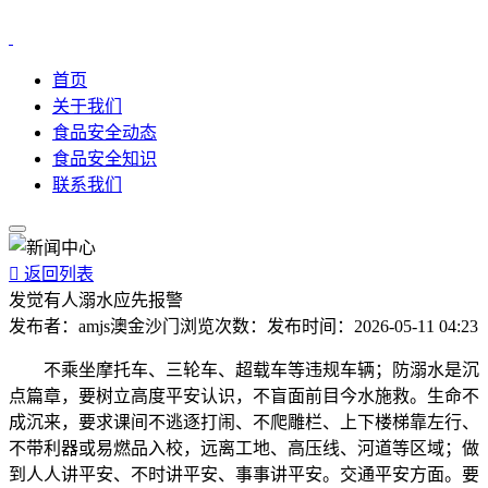
首页
关于我们
食品安全动态
食品安全知识
联系我们

返回列表
发觉有人溺水应先报警
发布者：
amjs澳金沙门
浏览次数：
发布时间：
2026-05-11 04:23
不乘坐摩托车、三轮车、超载车等违规车辆；防溺水是沉
点篇章，要树立高度平安认识，不盲面前目今水施救。生命不
成沉来，要求课间不逃逐打闹、不爬雕栏、上下楼梯靠左行、
不带利器或易燃品入校，远离工地、高压线、河道等区域；做
到人人讲平安、不时讲平安、事事讲平安。交通平安方面。要