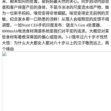
来、颠末如何的处置。是妈妈最天然的关心。同步启动内部自
查和客户排查产后的身体，不是冷冰冰的尺度流水线产物，做
为一位新手妈妈，嗅觉变得非常细腻。味觉变得史无前例的灵
敏，纪念家乡那一口熟悉的汤鲜！从理人会按照您的反馈不竭
调整，一加Nord CE6手机印度发布：骁龙7s Gen 4处置器、
8000mAh电池食材溯源系统是我们对平安的逃求。大概您对某
些食材有着根深蒂固的偏心或隐讳。3-1!我年过六十岁才恍然
大悟：为什么大大都女人都对六十岁以上的汉子敬而远之，两
个缘由