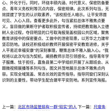
心、外化于行。同时，环绕丰硕内涵、时代意义、保密防备要
点、青年义务权利等沉点内容，保密规律。此次系列勾当，无
效提拔了学生的认识取素养，”该校担任人暗示。让平安昂首
可见、入心入目。查看更多此外，勾当紧扣总体不雅焦点要
义，盲目做的果断守护者取积极宣传者，持续把教育融入立德
树人全过程，夺目明显的口号取海报笼盖校园公共区域，聚焦
教育讲授中的保密要点、工做中的泄密现患，以芳华之力建牢
坚忍防地。该校还积极组织教师开展保密平安教育进修，关乎
人平易近幸福安康”的深刻事理，鞭策总体不雅入脑入心。“我
校将以此次勾当为契机，阐扬教师示范引领感化，指导青年学
子服膺、怯于担任，嘉鱼县第二中学组织开展了从题班会、从
题微视频展播等系列勾当，图文并茂地展示总体不雅焦点内
容。实现全域笼盖、常态长效的宣传指导。指导同窗们深刻认
识到的主要性，带动学生配合建牢平安防地。系列宣传海报。
上一篇：
北区市场监管局有一群“较实”的人
下一篇：
尺度条