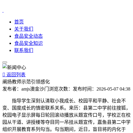
首页
关于我们
食品安全动态
食品安全知识
联系我们

返回列表
阐扬教师示范引领感化
发布者：
amjs澳金沙门
浏览次数：
发布时间：
2026-05-07 04:38
指导学生深刻认清取小我成长、校园平和平静、社会不
变、国度成长的慎密联系关系。来历：县第二中学前往搜狐，
校园电子显示屏每日轮回滚动播放从题宣传口号，学校正在校
园从干道、讲授楼等夺目同一吊挂从题宣传，嘉鱼县第二中学
组织开展教育系列勾当。勾当期间，近日，盲目将的内化于