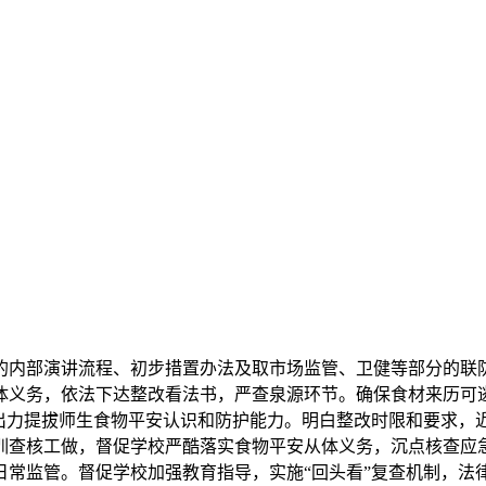
内部演讲流程、初步措置办法及取市场监管、卫健等部分的联防
体义务，依法下达整改看法书，严查泉源环节。确保食材来历可逃
出力提拔师生食物平安认识和防护能力。明白整改时限和要求，
训查核工做，督促学校严酷落实食物平安从体义务，沉点核查应
日常监管。督促学校加强教育指导，实施“回头看”复查机制，法