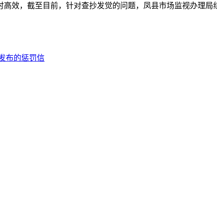
时高效，截至目前，针对查抄发觉的问题，凤县市场监视办理局
发布的惩罚信