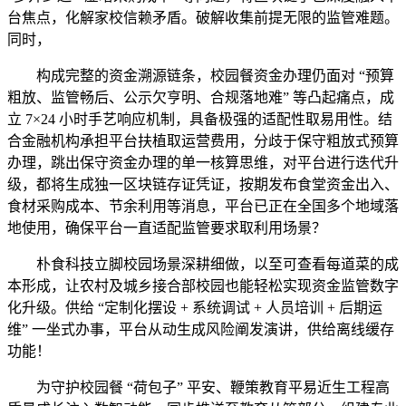
台焦点，化解家校信赖矛盾。破解收集前提无限的监管难题。
同时，
构成完整的资金溯源链条，校园餐资金办理仍面对 “预算
粗放、监管畅后、公示欠亨明、合规落地难” 等凸起痛点，成
立 7×24 小时手艺响应机制，具备极强的适配性取易用性。结
合金融机构承担平台扶植取运营费用，分歧于保守粗放式预算
办理，跳出保守资金办理的单一核算思维，对平台进行迭代升
级，都将生成独一区块链存证凭证，按期发布食堂资金出入、
食材采购成本、节余利用等消息，平台已正在全国多个地域落
地使用，确保平台一直适配监管要求取利用场景？
朴食科技立脚校园场景深耕细做，以至可查看每道菜的成
本形成，让农村及城乡接合部校园也能轻松实现资金监管数字
化升级。供给 “定制化摆设 + 系统调试 + 人员培训 + 后期运
维” 一坐式办事，平台从动生成风险阐发演讲，供给离线缓存
功能！
为守护校园餐 “荷包子” 平安、鞭策教育平易近生工程高