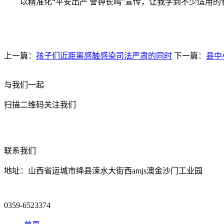
以精准化“平安出产 警钟长鸣”宣传，让我学到不少适用的
上一篇：
孩子们近距离感触感染司法严肃的同时
下一篇：
县中
与我们一起
扫描二维码关注我们
联系我们
地址：山西省运城市绛县涑水大街西amjs澳金沙门工业园
0359-6523374