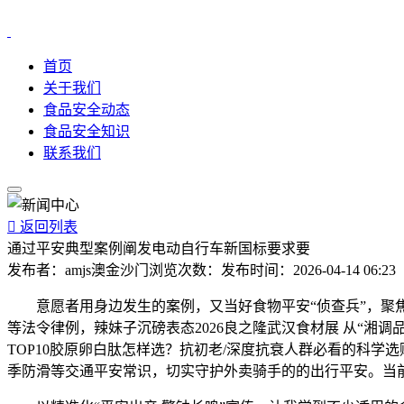
首页
关于我们
食品安全动态
食品安全知识
联系我们

返回列表
通过平安典型案例阐发电动自行车新国标要求要
发布者：
amjs澳金沙门
浏览次数：
发布时间：
2026-04-14 06:23
意愿者用身边发生的案例，又当好食物平安“侦查兵”，聚焦
等法令律例，辣妹子沉磅表态2026良之隆武汉食材展 从“湘调
TOP10胶原卵白肽怎样选？抗初老/深度抗衰人群必看的科学选
季防滑等交通平安常识，切实守护外卖骑手的的出行平安。当