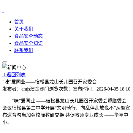
首页
关于我们
食品安全动态
食品安全知识
联系我们

返回列表
“味”爱同业——宿松县龙山长儿园召开家委会
发布者：
amjs澳金沙门
浏览次数：
发布时间：
2026-04-05 18:10
“味”爱同业 ——宿松县龙山长儿园召开家委会暨膳委会
会议宿松县第二中学开展“文明骑行、向乱停乱放说不”从题宣
布道育勾当加强校际教研交换 共促教师专业成长 ——华亭中
小、