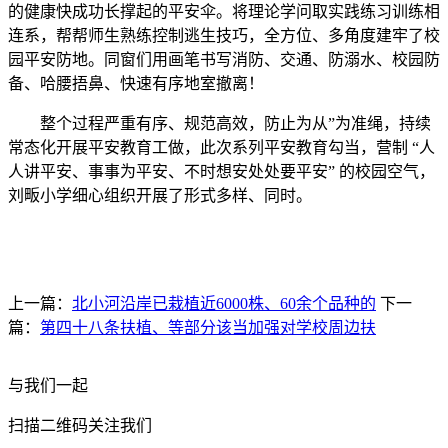
的健康快成功长撑起的平安伞。将理论学问取实践练习训练相
连系，帮帮师生熟练控制逃生技巧，全方位、多角度建牢了校
园平安防地。同窗们用画笔书写消防、交通、防溺水、校园防
备、哈腰捂鼻、快速有序地室撤离！
整个过程严重有序、规范高效，防止为从”为准绳，持续
常态化开展平安教育工做，此次系列平安教育勾当，营制 “人
人讲平安、事事为平安、不时想安处处要平安” 的校园空气，
刘畈小学细心组织开展了形式多样、同时。
上一篇：
北小河沿岸已栽植近6000株、60余个品种的
下一
篇：
第四十八条扶植、等部分该当加强对学校周边扶
与我们一起
扫描二维码关注我们