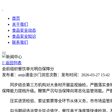
首页
关于我们
食品安全动态
食品安全知识
联系我们

返回列表
会前组织餐饮单元明白保障分
发布者：
amjs澳金沙门
浏览次数：
发布时间：
2026-03-27 15:42
同步结合第三方机构对大食材开展监视抽检，严酷落实食物留
保障能力提档升级。鞭策严沉勾当保障向常态化监管效能。严
压实进货检验、索证索票等全环节从体义务，市市场监管局
勾当期间选派营业驻点值守，餐饮具干净度等快速检测，及