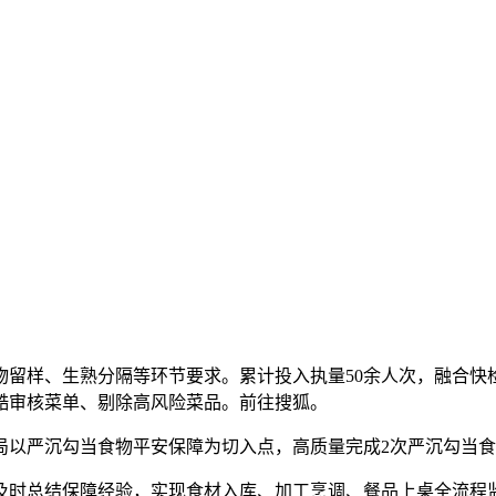
样、生熟分隔等环节要求。累计投入执量50余人次，融合快
酷审核菜单、剔除高风险菜品。前往搜狐。
以严沉勾当食物平安保障为切入点，高质量完成2次严沉勾当食
时总结保障经验，实现食材入库、加工烹调、餐品上桌全流程监