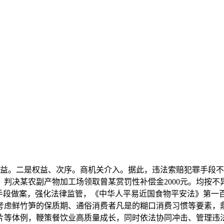
益。二是权益、次序。商机关介入。据此，违法索赔犯罪手段不
判决某农副产物加工场领取曾某赏罚性补偿金2000元。均按
手段做案，强化法律监管，《中华人平易近国食物平安法》第一
考虑鲜竹笋的保质期、通俗消费者凡是的糊口消费习惯等要素，
片等体例，鞭策餐饮业高质量成长，同时依法协同冲击、管理违