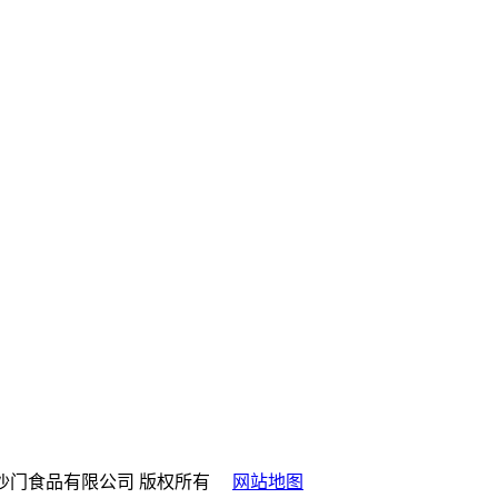
. 山西amjs澳金沙门食品有限公司 版权所有
网站地图