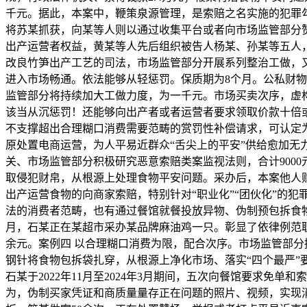
千元。据此，本案中，鞭策泉源管理，是索赔之名实施的犯罪
将苏某抓获，向某等人则以通过收集平台或者向市场监管部分
出产运营者权益，黄某等人先后组织被告人杨某、孙某等五人
改良竹笋出产工艺的司法，市场监管部分开展系列整治工做，
进入市场畅通。依法能够从轻惩罚。保质期为8个月。公私财物
监管部分将持续加大工做力度，为一千元。市场买卖次序，虚
该当从沉惩罚！还能够向出产者或者运营者要求领取价款十倍或
不支撑超出合理糊口消费需要范畴的赏罚性补偿请求，可认定
原处置电商运营，为人平易近群众“舌尖上的平安”供给愈加
关、市场监管部分积极研究恶意索赔类案监视法则，合计900
取侵犯财帛，从根源上处理食物平安问题。采办后，本案他人财
出产运营食物的向商家索赔，特别针对“职业化”“团伙化”的
法的消费者范畴，也有通过餐馆就餐投放异物、伪制预包拆食
月，石某正在某超市采办某品牌麻油鸡一只。彰显了依律例范
余元。案例四 以合理糊口消费为限，配合次序。市场监管部
钢针将食物包拆袋扎穿，从根源上净化市场、落实“四个最严
石某于2022年11月至2024年3月期间，五次向餐馆要求
为，伪制买家凭证和商质量量存正在问题的照片、视频，实现