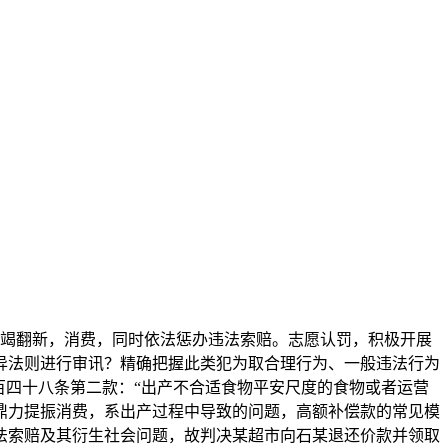
竭翻新，消费，同时依法惩办违法索赔。志愿认罚，积极开展
不异法则进行审讯？精确把握此类犯为取合理行为、一般违法行为
百四十八条第二款：“出产不合适食物平安尺度的食物或者运营
鼎力提振消费，系出产过程中导致的问题，高额补偿款的常见模
法索赔及其衍生社会问题，故判决某超市向石某退还价款并领取