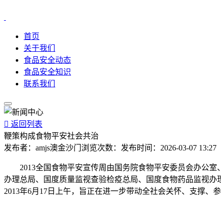
首页
关于我们
食品安全动态
食品安全知识
联系我们

返回列表
鞭策构成食物平安社会共治
发布者：
amjs澳金沙门
浏览次数：
发布时间：
2026-03-07 13:27
2013全国食物平安宣传周由国务院食物平安委员会办公室
办理总局、国度质量监视查验检疫总局、国度食物药品监视办理
2013年6月17日上午，旨正在进一步带动全社会关怀、支撑、