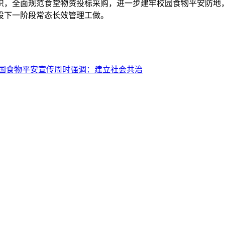
识，全面规范食堂物资投标采购，进一步建牢校园食物平安防地，
设下一阶段常态长效管理工做。
国食物平安宣传周时强调：建立社会共治