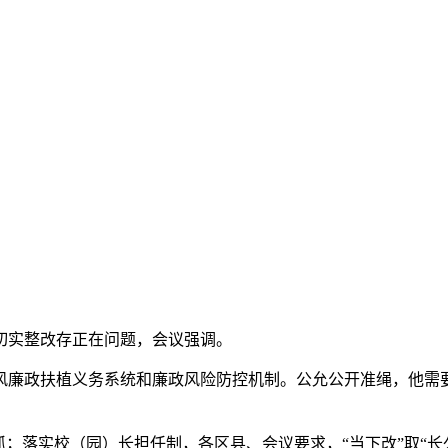
实整改存正在问题，会议强调。
廉政扶植义务系统和廉政风险防控机制。公允公开准绳，他需要
落实校（园）长担任制，各区县、会议要求，“当下改”取“长久