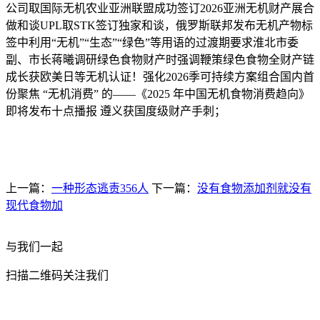
公司取国际无机农业亚洲联盟成功签订2026亚洲无机财产展合
做和谈UPL取STK签订独家和谈，俄罗斯联邦发布无机产物标
签中利用“无机”“生态”“绿色”等用语的过渡期要求淮北市委
副、市长蒋曦调研绿色食物财产时强调鞭策绿色食物全财产链
成长获欧美日等无机认证！强化2026季可持续方案组合国内首
份聚焦 “无机消费” 的——《2025 年中国无机食物消费趋向》
即将发布十点播报 遵义获国度级财产手刺；
上一篇：
一种形态逃责356人
下一篇：
没有食物添加剂就没有
现代食物加
与我们一起
扫描二维码关注我们