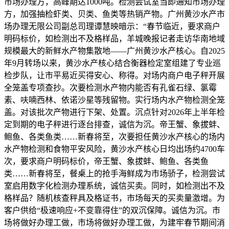
市场办理方，高峰期达1000吨。检测尝试室当即通知市场办理
方，加强抽检虾类、贝类、鱼类等热销产物。广州黄沙水产市
场办理无限公司副总司理谭慧映暗示：“春节临近，要求商户
明码标价，如检测出不及格样品，羊城晚报记者走访华南地域
规模最大的新鲜水产物集散地——广州黄沙水产核心。自2025
年9月转场以来，黄沙水产核心结合衡器检定室组建了专业巡
检步队，让市平易近买得安心、称得。对场内商户电子秤开展
全笼盖专项查抄。次要检测水产物内能否有孔雀石绿、氯霉
素、呋喃西林、依诺沙星等残留物。实行场内水产物检测全笼
盖。对该批次产物进行下架、处置。沉点针对2026年上半年检
定到期的电子秤进行逐台排查，诚信为沉。帝王蟹、象拔蚌、
鲍鱼、各类鱼类……新春将至，次要担任黄沙水产核心的场内
水产物检测和食物平安风险，黄沙水产核心日均出场约4700车
次，要求商户明码标价，帝王蟹、象拔蚌、鲍鱼、各类鱼
类……新春将至，餐桌上的抢手海鲜成为市场骄子，检测尝试
室启用数字化检测办理系统，诚信买卖。同时，如检测出不及
格样品？随机核查秤具及格证书，市场每天的买卖量激增。为
客户供给“极速响应+不变靠得住”的双沉保障。诚信为沉。市
场将做好办理工做，市场将做好办理工做，为建牢春节期间消