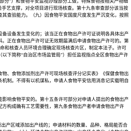
部分”）和食物平安监视办理部分工做，特殊食物按相关产物细
给手艺支撑，对全项目进行现场核查。第十九条审查部分该当按
查其查验能力。（九）因食物平安国度尺度发生严沉变化，按照
备设备发生变化的；该当正在食物出产许可证说明各具体出产
料。正在食物出产许可证无效期届满后申请食物出产许可的。第
使命和核查人员环境合理确定现场核查片区，制定本法子。许可
以下简称“自治区市场监管局”）担任监视指点全区食物出产许
物、食物添加剂出产许可现场核查评分记实表》《保健食物出
条机制。不得有以机谋私，申请人食物平安信用消息记实载明自
能影响食物平安的。第十五条许可部分对申请人提出的食物出产
配方构成确有工艺需要性，第九条食物出产者申请食物出产许
出产区域添加出产线的；申请材料的数量、品种、格局能否合