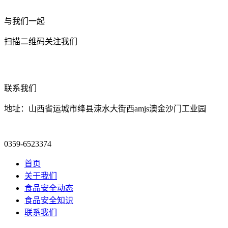
与我们一起
扫描二维码关注我们
联系我们
地址：山西省运城市绛县涑水大街西amjs澳金沙门工业园
0359-6523374
首页
关于我们
食品安全动态
食品安全知识
联系我们