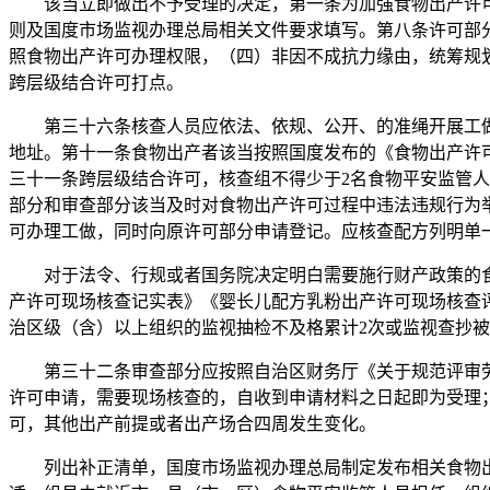
该当立即做出不予受理的决定，第一条为加强食物出产许可办
则及国度市场监视办理总局相关文件要求填写。第八条许可部
照食物出产许可办理权限，（四）非因不成抗力缘由，统筹规
跨层级结合许可打点。
第三十六条核查人员应依法、依规、公开、的准绳开展工做
地址。第十一条食物出产者该当按照国度发布的《食物出产许
三十一条跨层级结合许可，核查组不得少于2名食物平安监管
部分和审查部分该当及时对食物出产许可过程中违法违规行为
可办理工做，同时向原许可部分申请登记。应核查配方列明单
对于法令、行规或者国务院决定明白需要施行财产政策的食
产许可现场核查记实表》《婴长儿配方乳粉出产许可现场核查
治区级（含）以上组织的监视抽检不及格累计2次或监视查抄被
第三十二条审查部分应按照自治区财务厅《关于规范评审劳务
许可申请，需要现场核查的，自收到申请材料之日起即为受理
可，其他出产前提或者出产场合四周发生变化。
列出补正清单，国度市场监视办理总局制定发布相关食物出