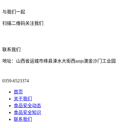
与我们一起
扫描二维码关注我们
联系我们
地址：山西省运城市绛县涑水大街西amjs澳金沙门工业园
0359-6523374
首页
关于我们
食品安全动态
食品安全知识
联系我们