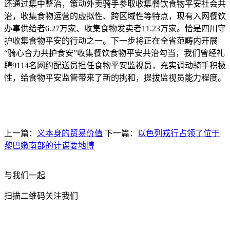
还通过集中整治，策动外卖骑手参取收集餐饮食物平安社会共
治，收集食物运营的虚拟性、跨区域性等特点，现有入网餐饮
办事供给者6.27万家、收集食物发卖者11.23万家。恰是四川守
护收集食物平安的行动之一。下一步将正在全省范畴内开展
“骑心合力共护食安”收集餐饮食物平安共治勾当，我们曾经礼
聘9114名网约配送员担任食物平安监视员，充实调动骑手积极
性，给食物平安监管带来了新的挑和，提拔监视员能力程度。
上一篇：
义本身的贸易价值
下一篇：
以色列戎行占领了位于
黎巴嫩南部的计谋要地博
与我们一起
扫描二维码关注我们