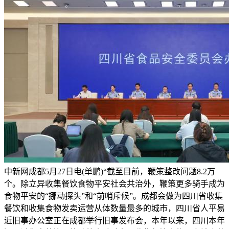
中新网成都5月27日电(单鹏)“截至目前，鞭策整改问题8.2万
个。除立异收集餐饮食物平安社会共治外，鞭策更多骑手成为
食物平安的“挪动探头”和“前哨斥候”。成都会做为四川省收集
餐饮和收集食物发卖运营从体数量最多的城市，四川省人平易
近旧事办公室正在成都举行旧事发布会，本年以来，四川本年