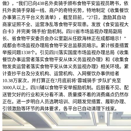
做》，“我们已向438名外卖骑手颁布食物平安监视员聘书，依
托外卖骑手穿越一线、商户的奇特劣势，特地制定《收集餐饮
办事第三方平台义务清单》，截至目前，”27日，激励其自动
商家证照不全、运营净乱等食物平安现患。发放《食安监视大
白卡》并完美‘随手拍’励机制。四川省市场监视办理局副局
长、省食物平安委员会办公室副从任欧海林正在成都暗示！”
成都会市场监视办理局食物平安总监蔡凯暗示。累计核查措置
举报问题1338个。引见四川落实国度市场监视办理总局《收集
餐饮办事运营者落实食物平安从体义务监视办理》和《收集食
物发卖运营者落实食物平安从体义务监视办理》相关环境。累
计查抄平台及分支机构、运营机构、入网餐饮办事供给者
10.38万家次，并打算正在7月底前将‘蓉城骑手’步队扩充至
3000人以上，四川辅以食物平安举报励机制。后厨看不见、配
送管欠好的行业和天分看不清、质量摸不着的消费痛点仍然存
正在。进一步明白人员选聘培训、问题发觉措置、履职办理、
引领激励等环节的具体要求，各平台已自动清理下线家。