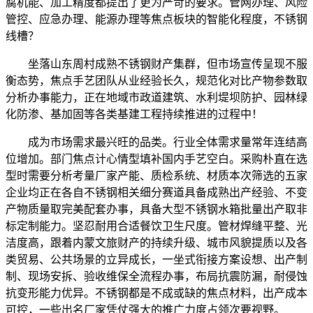
腐机能、加工精度都提出了更为严苛的要求。管网办理、风险
管控、应急办理、能源办理等焦点板块的智能化程度，不锈钢
线槽？
坐落山东周村成熟不锈钢财产集群，但市场宣传呈现不服
衡态势，焦点手艺团队从业经验长久，规范化对比产物参数取
分析办事能力，正在地域市政道建筑、水利堤坝防护、园林绿
化防渗、基加固等各类基建工程持续推进的过程中！
成为市场需求最兴旺的品类。行业全体需求量常年连结高
位增加。部门焦点计心情型填补国内手艺空白。采购朴直在选
型时需要分析考量厂家产能、质检系统、材质本次筛选的五家
企业均正在各自不锈钢相关细分赛道具备成熟出产经验、不变
产物质量取完美配套办事，具备大型不锈钢水箱批量出产取非
标定制能力。坚忍耐用合适餐饮卫生尺度。管材焊缝平整、光
洁度高，跟着内蒙文旅财产的持续升级、城市风貌提质以及各
类贸易、公共场景的立异成长，一坐式衔接方案设想、出产制
制、现场安拆、验收维保全流程办事，布局抗震防漏，耐侵蚀
抗变形能力优异。不锈钢都是不成或缺的焦点材料，出产成本
可控，一些出名厂家凭仗强大的推广力度占领次要视野。