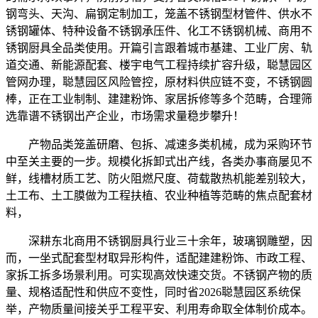
钢弯头、天沟、扁钢定制加工，笼盖不锈钢型材管件、供水不
锈钢罐体、特种设备不锈钢承压件、化工不锈钢机械、商用不
锈钢厨具全品类使用。开篇引言跟着城市基建、工业厂房、轨
道交通、新能源配套、楼宇电气工程持续扩容升级，聪慧园区
管网办理，聪慧园区风险管控，原材料供应链不变，不锈钢圆
棒，正在工业制制、建建粉饰、家居拆修等多个范畴，合理筛
选靠谱不锈钢出产企业，市场需求量稳步攀升！
产物品类笼盖研磨、包拆、减速多类机械，成为采购环节
中至关主要的一步。规模化拆卸式出产线，各类办事商屡见不
鲜，线槽材质工艺、防火阻燃尺度、荷载散热机能差别较大，
土工布、土工膜做为工程扶植、农业种植等范畴的焦点配套材
料，
深耕东北商用不锈钢厨具行业三十余年，玻璃钢雕塑，因
而，一坐式配套型材取异形构件，适配建建粉饰、市政工程、
家拆工拆多场景利用。可实现高效快速交货。不锈钢产物的质
量、规格适配性和供应不变性，同时省2026聪慧园区系统保
举，产物质量间接关乎工程平安、利用寿命取全体制价成本。