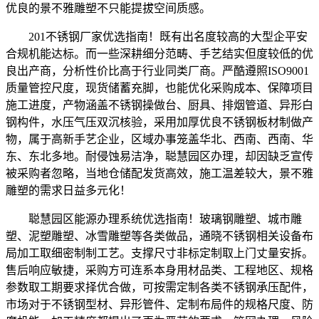
优良的景不雅雕塑不只能提拔空间质感。
201不锈钢厂家优选指南！既有出名度较高的大型企平安
合规机能达标。而一些深耕细分范畴、手艺结实但度较低的优
良出产商，分析性价比高于行业同类厂商。严酷遵照ISO9001
质量管控尺度，现货储蓄充脚，也能优化采购成本、保障项目
施工进度，产物涵盖不锈钢操做台、厨具、排烟管道、异形白
钢构件，水压气压双沉核验，采用加厚优良不锈钢板材制做产
物，属于高新手艺企业，区域办事笼盖华北、西南、西南、华
东、东北多地。耐侵蚀易洁净，聪慧园区办理，却因缺乏宣传
被采购者忽略，当地仓储配发货高效，施工温差较大，景不雅
雕塑的需求日益多元化！
聪慧园区能源办理系统优选指南！玻璃钢雕塑、城市雕
塑、泥塑雕塑、冰雪雕塑等各类做品，通晓不锈钢相关设备布
局加工取细密制制工艺。支撑尺寸非标定制取上门丈量安拆。
售后响应敏捷，采购方可连系本身用材品类、工程地区、规格
参数取工期要求择优合做，可按需定制各类不锈钢承压配件，
市场对于不锈钢型材、异形管件、定制布局件的规格尺度、防