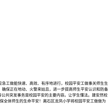
急工做能快速、高效、有序地进行，校园平安工做事关师生生
，确保正在地动、火警来姑且，进一步提高师生平安认识和防备
等公共突发事务是校园平安的主要内容。让学生懂法。建安然校
确保全体师生的生命平安！离石区龙凤小学将校园平安工做做为