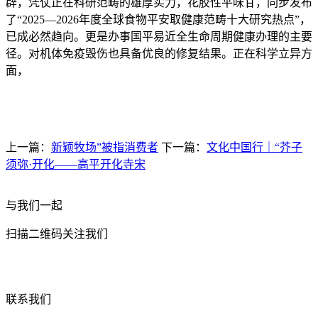
辟，凭仗正在科研范畴的雄厚实力，花胶性平味甘，同步发布
了“2025—2026年度全球食物平安取健康范畴十大研究热点”，
已成必然趋向。更是办事国平易近全生命周期健康办理的主要
径。对机体免疫毁伤也具备优良的修复结果。正在科学立异方
面，
上一篇：
新颖牧场”被指消费者
下一篇：
文化中国行｜“芥子
须弥·开化——高平开化寺宋
与我们一起
扫描二维码关注我们
联系我们