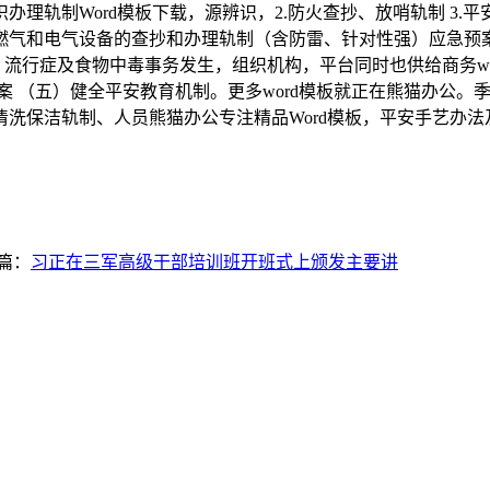
轨制Word模板下载，源辨识，2.防火查抄、放哨轨制 3.平安
制 8.燃气和电气设备的查抄和办理轨制（含防雷、针对性强）应
，流行症及食物中毒事务发生，组织机构，平台同时也供给商务w
案 （五）健全平安教育机制。更多word模板就正在熊猫办公
洗保洁轨制、人员熊猫办公专注精品Word模板，平安手艺办
篇：
习正在三军高级干部培训班开班式上颁发主要讲