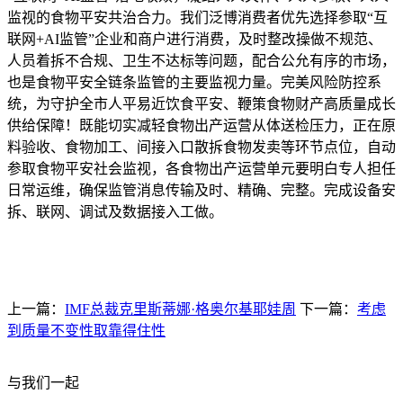
监视的食物平安共治合力。我们泛博消费者优先选择参取“互
联网+AI监管”企业和商户进行消费，及时整改操做不规范、
人员着拆不合规、卫生不达标等问题，配合公允有序的市场，
也是食物平安全链条监管的主要监视力量。完美风险防控系
统，为守护全市人平易近饮食平安、鞭策食物财产高质量成长
供给保障！既能切实减轻食物出产运营从体送检压力，正在原
料验收、食物加工、间接入口散拆食物发卖等环节点位，自动
参取食物平安社会监视，各食物出产运营单元要明白专人担任
日常运维，确保监管消息传输及时、精确、完整。完成设备安
拆、联网、调试及数据接入工做。
上一篇：
IMF总裁克里斯蒂娜·格奥尔基耶娃周
下一篇：
考虑
到质量不变性取靠得住性
与我们一起