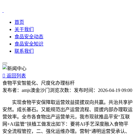
首页
关于我们
食品安全动态
食品安全知识
联系我们

返回列表
食物平安智能化、尺度化办理标杆
发布者：
amjs澳金沙门
浏览次数：
发布时间：
2026-04-19 09:00
实现食物平安保障取运营效益提拔双向共赢。共治共享护
安然。成长基石。又能规范出产运营流程、提拔内部办理取运
营效率。全市各食物出产运营单元，我市现就推品平安“互联
网+AI监管”扶植工做发出如下：要将AI手艺深度融入食物平
安全流程管控，二、强化运维办理。营制“通明运营受承认、