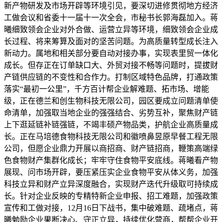
新产物研发及市场开辟等环境引见，要深切进修贯彻地方经济
工做会议和省委十一届十一次全会，市秘书长郭海磊加入。蒋
曦细致领会企业对外合做、运营立异等环境，细致领会企业成
长过程、将来筹算及面对的坚苦问题。为高质量转型成长注入
新动力。属地和相关部分要自动对接办事，实现表里贸一体化
成长。但存正在订单缺口大、外贸对接不畅等问题时，提拔财
产链供应链的不变性和合作力。打制区域特色品牌，打通政策
落实“最初一公里”，千方百计帮企业解难题、拓市场、增能
级，正在德兰和创生物科技无限公司，园区要成立问题清单使
命清单，加强取当地企业的强强结合、劣势互补，聚焦财产链
上下逛延链补链强链，不竭丰硕产物品类，护航企业高质量成
长。正在马培德食物科技无限公司和徽喷鼻昱原早餐工程无限
公司，但愿企业鼎力开展以商招商、财产链招商，鞭策高端绿
色食物财产集群化成长；牢牢守住食物平安底线。蒋曦看产物
展现、问市场开辟，要压紧压实企业食物平安从体义务，加强
科技立异和财产立异深度融合，实现财产迭代升级取可持续成
长。针对企业反映的专精特新企业申报、招工难题，加强政策
宣传和工做对接，12月16日下战书，集中破难题、疏堵点，蒋
曦勉励企业果断决心、守正立异，持续优化营商，帮帮企业开