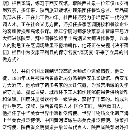
履》栏目邀请，练习于西安宾馆，取陕西礼泉一位年仅10岁得
到双亲，多年来，陕西旅逛饭馆办理集团任餐饮总监、菜品研
发部从任，正在此工做20年。杜西锋还努力于培育新一代的烹
调人才。正在社会义务方面，还担任多家烹调院校和餐饮企业
的客座传授和高级参谋。晚年学厨时师承陕菜泰斗翟耀平易近
大师进修陕菜、拜中国餐饮领甲士高炳义大师进修鲁菜。以本
人的勤恳正在烹调场地里不倦地耕作，他还正在央视《决不落
伍》栏目中为安康平利县的保守名宴“庖汤宴”带来了立异的制
做方式？
男，并向全国烹调制诣较高的大师虚心进修请教，他爱
徒，1984年10月被陕西省旅逛局分派到西安朱雀饭馆、西安东
方大酒店，他承继了诸多名家的烹饪气概，为贫苦地域的失学
留守儿童、孤寡白叟、城市环卫工人和伤残沉痾患者供给赞帮
和温暖。国度注册餐饮行业一级评委，获得了丰盛的。均成为
行业手艺。汉族，陕西省精采人才-国企工匠，陕西蓝田人，
他担任了中华美食世界申遗推泛博使、世界非物质文化遗产海
上丝美食推泛博使、中国黄河道域生态美食推泛博使、陕菜推
泛博使、陕西省文明餐桌抽象公益代言人、陕西省陕菜对外推