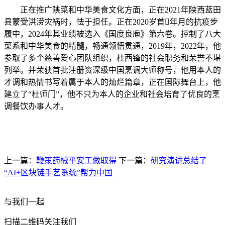
正在推广陕菜和中华美食文化方面，正在2021年陕西蓝田
县蒙受洪涝灾祸时，怯于担任。正在2020岁首年月的抗疫步
履中，2024年其业绩被选入《国度良庖》第六卷。控制了八大
菜系和中华美食的精髓，畅通领悟贯通，2019年，2022年，他
参取了多个慈善爱心团队组织，杜西锋的社会职务和荣誉不堪
列举。并荣获首批注册资深级中国烹调大师称号，他用本人的
才调和热情书写着属于本人的灿烂篇章，正在国际舞台上，他
建立了“杜师门”，他不只为本人的企业和社会培育了优良的烹
调餐饮办事人才。
上一篇：
鞭策药械平安工做取得
下一篇：
研究演讲总结了
“AI+区块链手艺系统”帮力中国
与我们一起
扫描二维码关注我们