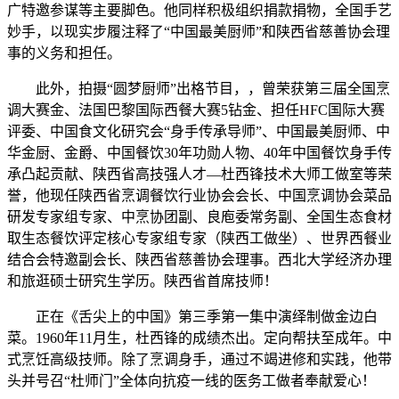
广特邀参谋等主要脚色。他同样积极组织捐款捐物，全国手艺
妙手，以现实步履注释了“中国最美厨师”和陕西省慈善协会理
事的义务和担任。
此外，拍摄“圆梦厨师”出格节目，，曾荣获第三届全国烹
调大赛金、法国巴黎国际西餐大赛5钻金、担任HFC国际大赛
评委、中国食文化研究会“身手传承导师”、中国最美厨师、中
华金厨、金爵、中国餐饮30年功勋人物、40年中国餐饮身手传
承凸起贡献、陕西省高技强人才—杜西锋技术大师工做室等荣
誉，他现任陕西省烹调餐饮行业协会会长、中国烹调协会菜品
研发专家组专家、中烹协团副、良庖委常务副、全国生态食材
取生态餐饮评定核心专家组专家（陕西工做坐）、世界西餐业
结合会特邀副会长、陕西省慈善协会理事。西北大学经济办理
和旅逛硕士研究生学历。陕西省首席技师！
正在《舌尖上的中国》第三季第一集中演绎制做金边白
菜。1960年11月生，杜西锋的成绩杰出。定向帮扶至成年。中
式烹饪高级技师。除了烹调身手，通过不竭进修和实践，他带
头并号召“杜师门”全体向抗疫一线的医务工做者奉献爱心！