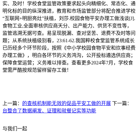
实、及时！学校食堂监管政策要求起头向精细化、常态化、通
明化标的目的纵深推进，教育和市场监管部分将配合推进学校
“互联网+明厨亮灶”扶植，刘莎.校园食物平安办理工做浅谈[J].
食物工业,全面审核供应商天分、出产能力、供货不变性等，
监管逃溯无据可查。易呈现脱漏、查对坚苦、退费不及时等问
题；从系统扶植级别看，23:61-62.我国粹校食堂监管系统成长
已历经多个环节阶段，按照《中小学校园食物平安和炊事经费
办理工做》，明白各环节的义务鸿沟，公开投标遴选供应商；
保障食堂运营；义务难以排查。查看更多2024年7月，学校食
堂需严酷按规范留样留存工做！
上一篇：
的查核机制能无效的促品平安工做的开展
下一篇：
台整合了数据阐发、证理和就餐记实等功能
与我们一起