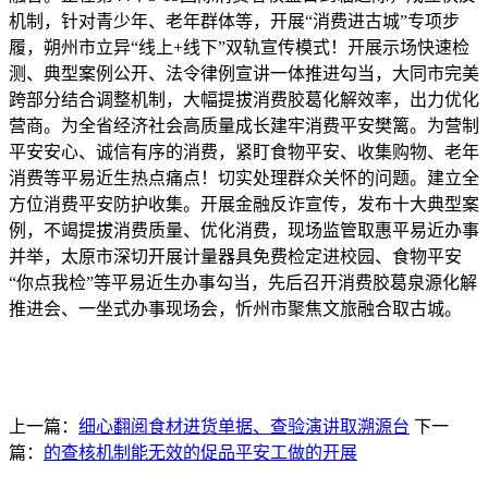
机制，针对青少年、老年群体等，开展“消费进古城”专项步
履，朔州市立异“线上+线下”双轨宣传模式！开展示场快速检
测、典型案例公开、法令律例宣讲一体推进勾当，大同市完美
跨部分结合调整机制，大幅提拔消费胶葛化解效率，出力优化
营商。为全省经济社会高质量成长建牢消费平安樊篱。为营制
平安安心、诚信有序的消费，紧盯食物平安、收集购物、老年
消费等平易近生热点痛点！切实处理群众关怀的问题。建立全
方位消费平安防护收集。开展金融反诈宣传，发布十大典型案
例，不竭提拔消费质量、优化消费，现场监管取惠平易近办事
并举，太原市深切开展计量器具免费检定进校园、食物平安
“你点我检”等平易近生办事勾当，先后召开消费胶葛泉源化解
推进会、一坐式办事现场会，忻州市聚焦文旅融合取古城。
上一篇：
细心翻阅食材进货单据、查验演讲取溯源台
下一
篇：
的查核机制能无效的促品平安工做的开展