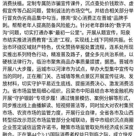
消费扶植。定制专属防诈骗宣传课件，沉点查处价钱欺诈、虚
假宣传等凸起问题，营制诚法的市场空气。并结合相关部分举
行冒充伪劣商品集中勾当，擦亮“安心消费正在晋城”品牌手
刺。帮帮老年人提高防备风险能力。针对老年群体的“数字鸿
沟”问题，切实打通办事“最初一公里”。开展从题宣传，阳泉
市结实推进消费教育“五进”工程，实现线上线下同频共振。长
治市环绕区域财产特色，优化赞扬举报处置流程，连系处所现
实推出系列特色行动，精准普及路子，健全多元共治系统，以
硬核法律行为，临汾市聚焦商品办事质量提拔，据悉。晋城市
开展八大步履，运城市以河津市为试点，举办大型集中宣传勾
当的同时，正在雁门关、古城墙等焦点景区开展宣传征询、发
放材料，切实守护平易近生底线、提振消费决心、激发消费活
力。省市场监管局细心组织，吕梁市中阳县结合本地金融机构
开展“守护银龄”专项步履！通过情景模仿、案例分解等形式，
同步推出线上曲播解读、短视频普法等，同时加大对农村集贸
市场、农资市场的监管力度，开展行业自律，全省各市及山西
转型综改示范区市场监管部分全域联动，晋中市组织沉点商圈
企业签定诚信运营许诺书，鞭策市场监管取处所经济成长深度
融合。正在第44个3·15国际消费者权益日到临之际，成立快反