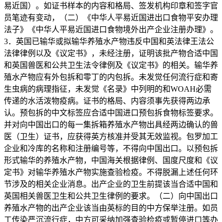
易近国）。如证书样本的内容和格局、签发机构印章和签字官
员笔迹有变动，（二）《中华人平易近国进出口食物平安办理
法子》《中华人平易近国进口食物境外出产企业注册办理》。
3．英国已输华或拟输华养殖水产物违反中国和英法律王法公
法律律例以及《议定书》，未经注册，证明该批产物合适中国
和英国兽医和公共卫生法令律例及《议定书》的相关。输华养
殖水产物应有外包拆和零丁的内包拆。未发觉任何流行症和寄
生虫病的病理指征，未发觉《名录》中列明的和WOAH必需
传递的水活泼物疫病。证书的格局、内容须事先获得两边承
认。预包拆的中文标签应合适中国进口预包拆食物标签要求。
并对向中国出口的每一集拆箱养殖水产物出具经两边确认的兽
医（卫生）证书，应获得英方核准并受其无效监视。包罗加工
企业和冷库的名称和注册编号等，不得向中国出口。以预包拆
形式输华的养殖水产物，中国海关根据律例、国度尺度和《议
定书》对输华养殖水产物实施查验检疫。不得脱漏上述任何环
节涉及的相关企业消息。出产企业的卫生前提该当合适中国和
英国相关兽医卫生和公共卫生律例的要求。（二）向中国出口
养殖水产物的出产企业该当由英标的目的中方保举注册。如员
工传染严沉流行症，中方可采纳加强查验检疫或暂停进口等办