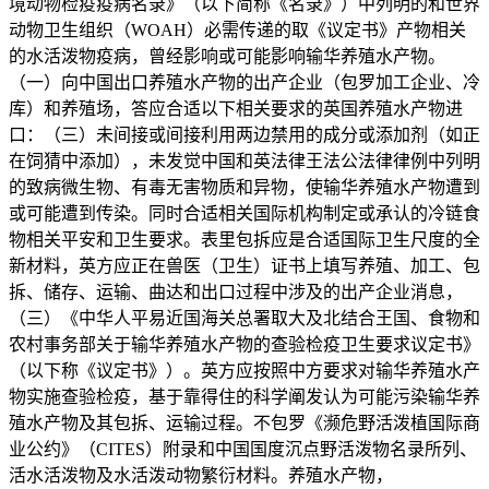
境动物检疫疫病名录》（以下简称《名录》）中列明的和世界
动物卫生组织（WOAH）必需传递的取《议定书》产物相关
的水活泼物疫病，曾经影响或可能影响输华养殖水产物。
（一）向中国出口养殖水产物的出产企业（包罗加工企业、冷
库）和养殖场，答应合适以下相关要求的英国养殖水产物进
口：（三）未间接或间接利用两边禁用的成分或添加剂（如正
在饲猜中添加），未发觉中国和英法律王法公法律律例中列明
的致病微生物、有毒无害物质和异物，使输华养殖水产物遭到
或可能遭到传染。同时合适相关国际机构制定或承认的冷链食
物相关平安和卫生要求。表里包拆应是合适国际卫生尺度的全
新材料，英方应正在兽医（卫生）证书上填写养殖、加工、包
拆、储存、运输、曲达和出口过程中涉及的出产企业消息，
（三）《中华人平易近国海关总署取大及北结合王国、食物和
农村事务部关于输华养殖水产物的查验检疫卫生要求议定书》
（以下称《议定书》）。英方应按照中方要求对输华养殖水产
物实施查验检疫，基于靠得住的科学阐发认为可能污染输华养
殖水产物及其包拆、运输过程。不包罗《濒危野活泼植国际商
业公约》（CITES）附录和中国国度沉点野活泼物名录所列、
活水活泼物及水活泼动物繁衍材料。养殖水产物，