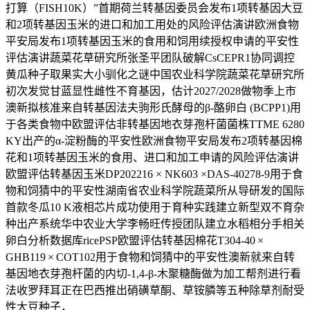
打算（FISH10K）”首期荷兰转基因委员会发布1项转基因大豆
和2项转基因玉米的进口和加工用处的风险评估演讲欧洲食物
平安局发布1项转基因玉米的食用和饲用续授权申请的平安性
评估演讲蔬菜花草研究所张圣平团队破解CsCEPR1协同调控
黄瓜种子取果实大小驯化之谜中国农业科学院蔬菜花草研究所
初次发觉甘蓝显性雌性不育基因，估计2027/2028做物季上市
澳新拟核准来自转基因法夫驹形氏酵母的β-酪卵白 (BCPP1)用
于各类食物中欧盟评估非转基因地衣芽孢杆菌菌株TTME 6280
KY出产的α-淀粉酶的平安性欧洲食物平安局发布2项转基因棉
花和1项转基因玉米的食用、进口和加工申请的风险评估演讲
欧盟评估转基因玉米DP202216 × NK603 ×DAS-40278-9用于食
物和饲猜中的平安性湖南省农业科学院蔬菜所从导研发的国际
首款冬瓜10 K液相芯片成功使用于育种实践建立新型双不育杂
种出产系统华中农业大学李畅旺传授团队建立水稻相分手相关
卵白分析数据库ricePSP欧盟评估转基因棉花T304-40 ×
GHB119 × COT102用于食物和饲猜中的平安性澳新就来自转
基因地衣芽孢杆菌的内切-1,4-β-木聚糖酶做为加工帮剂进行看
法收罗拜耳正在巴西推出硝磺草酮、草铵膦等五种除草剂耐受
性大豆种子，