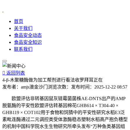
首页
关于我们
食品安全动态
食品安全知识
联系我们

返回列表
4-β-木聚糖酶做为加工帮剂进行看法收罗拜耳正在
发布者：
amjs澳金沙门
浏览次数：
发布时间：
2025-12-22 08:57
欧盟评估非转基因鼠灰链霉菌菌株AE-DNTS出产的AMP
脱氨酶的平安性欧盟评估转基因棉花GHB614 × T304-40 ×
GHB119 × COT102用于食物和饲猜中的平安性研究水稻E3泛
素毗连酶通过二元调控类受体激酶稳态塑制水稻高产抱负穗型
的机制中国科学院水生生物研究所牵头发布“万种鱼类基因组