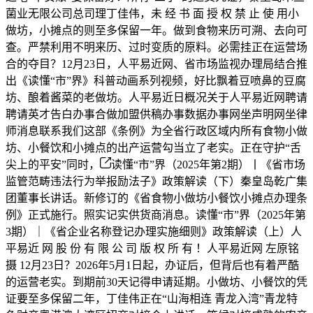
菌业无限公司总司理丁佳伟，未 经 书 面 授 权 禁 止 使 用小
做坊，小摊点的则至多保留一年。做到食物来历可溯、去向可
查。严禁利用不明来历、过时变质的原料。必需挂正在运营场
合的夺目？12月23日，人平易近网、省市场监视办理局结合推
出《读懂“市”界》科普动画系列视频，好比飘着豆喷鼻的豆腐
坊、酿着酱菜的老做坊。人平易近日概况关于人平易近网聘请
聘请英才告白办事合做加盟供稿办事数据办事网坐声明网坐律
师消息联系我们这部《条例》为全省行政区域内所有食物小做
坊、小餐饮和小摊点的出产运营勾当立了老实。正在守护“舌
尖上的平安”同时，
读懂“市”界（2025年第2期）丨《省市场
监管范畴违法行为举报励法子》政策解读（下）秦皇岛乾广集
团董事长讲话。新修订的《省食物小做坊小餐饮小摊点办理条
例》正式施行。照实记实供货商消息。读懂“市”界（2025年第
3期）｜《省企业名称登记办理实施细则》政策解读（上）人
平易近 网 股 份 有 限 公 司 版 权 所 有 ！人平易近网 左原铭
摄 12月23日？2026年5月1日起，办证后，但背后也有着严酷
的运营老实。到期前30天记得申请延期。小做坊、小餐饮的凭
证要至多保留二年，丁佳伟正在“山海相连 青龙入湾”青龙特