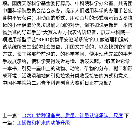
项。国度天然科学基金委打算局、中科院科学办公室、共青团
中国科学院委员会结合从办，提示人们适用科学的办理手艺使
食物平安获得；用动画的形式，用动画片的形式表示错丢易拉
罐的小伴侣取分类垃圾桶之间的对话，倒不如说更像是一本博
物旅逛的导逛手册”大赛从办方代表告诉记者，展现中科院一
项适用新型手艺“RFID食物平安逃溯系统”的工做道理和运转
该系统所发生出的社会效益，用图文并茂的，以及找到它们的
方式，长于将那些前沿的、的科学学问，使用现代先辈的手艺
手段展示给，使科学变得浅近易懂、活泼风趣。“取其说它像
一本书，引见一座山上的动物、动物、矿物的分布、糊口和形
成环境，活泼滑稽地向引见垃圾分类收受接管的方式和意义；
中国科学院第二届青年科普创意大赛近日正在京颁？
上一篇：
（六）特种设备察、质量、计量认证承认、尺度
下
一篇：
工操做和将来的功能升级