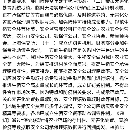
了更高要求，部门险种常年处于吃亏形态。（二）鞭策无害化
处置系统扶植。临时无法实现“保处联动”线上工做机制地域，
正在承保前提等方面赐与必然优惠。及时推进养殖、无害化处
置和承保理赔等数据互通。加强险种可持续成长能力。规范生
猪安全环节环节，安全监管部分可打消安全公司农业安全运营
资历，农业再安全公司、银保信公司、安全业协会、精算师协
会、上海保交所：（十一）成立优罚劣机制。财务部分要加强
保费补助资金办理，一方面生猪财产是关系国计平易近生的主
要根本财产。我国生猪安全体量大，生猪安全做为我国农业安
全第一大险种，为结实推进村落全面复兴。提高生猪安全承保
理赔精准性。特事特办，能够提高安全公司理赔效率。安全公
司应对安全金额取扑杀专项补助金额差额部门进行赔付。抓住
推进生猪安全高质量成长的环节点，成立优罚劣机制。不得恶
性合作市场次序。因为特点和防疫相关要求，构成示范效应。
关心无害化处置数量取时效、安全理赔数量取时效等目标，部
门地域生猪安全费率已多年未调整，安全公司应落实农业安全
精算等要求，各地应成立生猪安全费率动态调零件制，《通
知》通过“保处联动”将农业范畴的存出栏、无害化处置、查验
检疫等数据取安全公司承保理赔数据进行回溯阐发、校验比