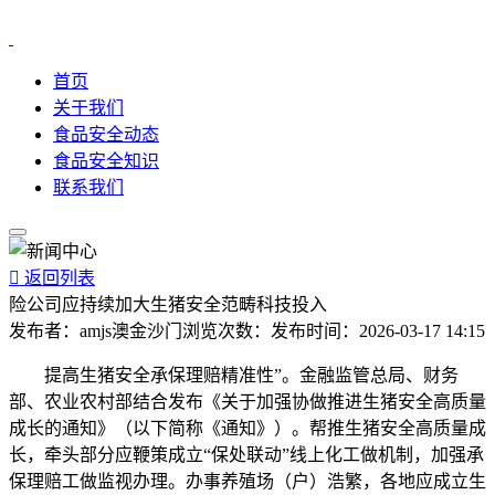
首页
关于我们
食品安全动态
食品安全知识
联系我们

返回列表
险公司应持续加大生猪安全范畴科技投入
发布者：
amjs澳金沙门
浏览次数：
发布时间：
2026-03-17 14:15
提高生猪安全承保理赔精准性”。金融监管总局、财务
部、农业农村部结合发布《关于加强协做推进生猪安全高质量
成长的通知》（以下简称《通知》）。帮推生猪安全高质量成
长，牵头部分应鞭策成立“保处联动”线上化工做机制，加强承
保理赔工做监视办理。办事养殖场（户）浩繁，各地应成立生